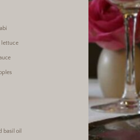
abi
 lettuce
sauce
pples
 basil oil