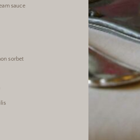
ream sauce
mon sorbet
e
lis